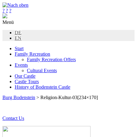
?
?
?
Menü
DE
EN
Start
Family Recreation
Family Recreation Offers
Events
Cultural Events
Our Castle
Castle Tours
History of Bodenstein Castle
Burg Bodenstein
> Religion-Kultur-03[234×170]
Contact Us