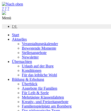
?
?
?
Menü
DE
Start
Aktuelles
Veranstaltungskalender
Bewegende Momente
Stellenangebote
Newsletter
Übernachten
Urlaub auf der Burg
Konditionen
Für das leibliche Wohl
Bildung & Erholung
Überblick
Angebote für Familien
Für Leib & Seele
Mehrtägige Klassenfahrten
Kreativ- und Freizeitangebote
Familienspielplatz am Bornberg
Das pädagogische Team