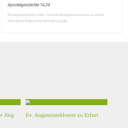
Apostelgeschichte 16,34
© Evangelische Brüder-Unität – Herrnhuter Brüdergemeine www.ebu.de. Weitere
Informationen finden sie hier. Herrnhuter Losungen
r Jörg
Ev. Augustinerkloster zu Erfurt