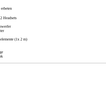
 erbeten
 2 Headsets
nwerfer
ter
elemente (1x 2 m)
ge
nk