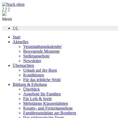
?
?
?
Menü
DE
Start
Aktuelles
Veranstaltungskalender
Bewegende Momente
Stellenangebote
Newsletter
Übernachten
Urlaub auf der Burg
Konditionen
Für das leibliche Wohl
Bildung & Erholung
Überblick
Angebote für Familien
Für Leib & Seele
Mehrtägige Klassenfahrten
Kreativ- und Freizeitangebote
Familienspielplatz am Bornberg
Das pädagogische Team