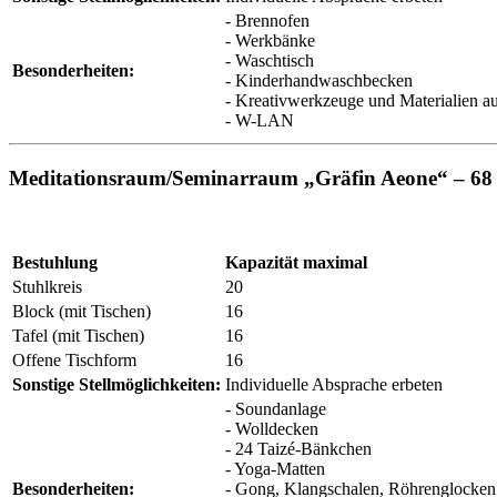
- Brennofen
- Werkbänke
- Waschtisch
Besonderheiten:
- Kinderhandwaschbecken
- Kreativwerkzeuge und Materialien a
- W-LAN
Meditationsraum/Seminarraum „Gräfin Aeone“ – 68
Bestuhlung
Kapazität maximal
Stuhlkreis
20
Block (mit Tischen)
16
Tafel (mit Tischen)
16
Offene Tischform
16
Sonstige Stellmöglichkeiten:
Individuelle Absprache erbeten
- Soundanlage
- Wolldecken
- 24 Taizé-Bänkchen
- Yoga-Matten
Besonderheiten:
- Gong, Klangschalen, Röhrenglocken