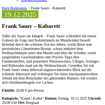
Anfrageformulare
Burg Bodenstein
> Frank Sauer – Kabarett
19.12.2025
Frank Sauer – Kabarett
Süßer der Sauer nie klingelt – Frank Sauer schlendert mit einem
Grinsen im Auge und Kekskrümeln im Mundwinkel beseelt
lächelnd durch die schönste Zeit des Jahres, verrät Ihnen sein
persönliches Gänsebraten-Rezept, schaut amüsiert dem
Weihnachtsmann unter den Mantel und über die Schulter, verrät
ausgefallene Geschenkideen oder Psycho-Tipps fürs
Familientreffen, und präsentiert Wissenswertes, Ulkiges, Schräges
und Rührendes rund um die Weihnachtszeit. Genießen Sie mit
Frank Sauer einen liebevoll augenzwinkernden Blick auf die
schönste Jahreszeit und verbringen Sie einen marzipanumwehten
Abend mit dem Botschafter des glitzernden Humors. Sie werden
sich christbaumkugeln vor Lachen.
Eintritt:
20,00 € pro Person
Kategorie:
"Kunst / Kultur"
Datum:
Freitag, 19.12.2025
Uhrzeit:
20.00 Uhr
Ort:
Burgsaal