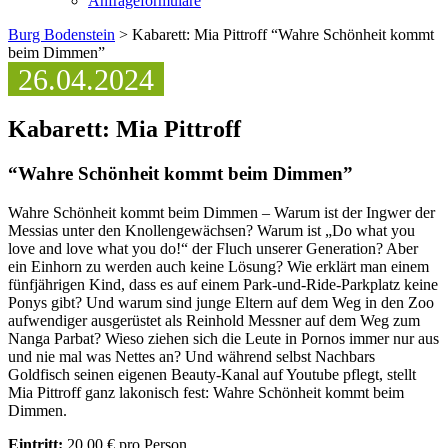
Anfrageformulare
Burg Bodenstein
> Kabarett: Mia Pittroff “Wahre Schönheit kommt
beim Dimmen”
26.04.2024
Kabarett: Mia Pittroff
“Wahre Schönheit kommt beim Dimmen”
Wahre Schönheit kommt beim Dimmen – Warum ist der Ingwer der
Messias unter den Knollengewächsen? Warum ist „Do what you
love and love what you do!“ der Fluch unserer Generation? Aber
ein Einhorn zu werden auch keine Lösung? Wie erklärt man einem
fünfjährigen Kind, dass es auf einem Park-und-Ride-Parkplatz keine
Ponys gibt? Und warum sind junge Eltern auf dem Weg in den Zoo
aufwendiger ausgerüstet als Reinhold Messner auf dem Weg zum
Nanga Parbat? Wieso ziehen sich die Leute in Pornos immer nur aus
und nie mal was Nettes an? Und während selbst Nachbars
Goldfisch seinen eigenen Beauty-Kanal auf Youtube pflegt, stellt
Mia Pittroff ganz lakonisch fest: Wahre Schönheit kommt beim
Dimmen.
Eintritt:
20,00 € pro Person